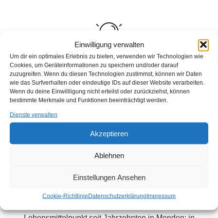
Einwilligung verwalten
Um dir ein optimales Erlebnis zu bieten, verwenden wir Technologien wie
Motivation
Cookies, um Geräteinformationen zu speichern und/oder darauf
zuzugreifen. Wenn du diesen Technologien zustimmst, können wir Daten
wie das Surfverhalten oder eindeutige IDs auf dieser Website verarbeiten.
Wenn du deine Einwillligung nicht erteilst oder zurückziehst, können
Ehrenamt ist keine Arbeit, die nicht bezahlt wird.
bestimmte Merkmale und Funktionen beeinträchtigt werden.
Ehrenamt ist eine Arbeit die unbezahlbar ist.
Dienste verwalten
Akzeptieren
Ablehnen
Persönlich
Einstellungen Ansehen
Cookie-Richtlinie
Datenschutzerklärung
Impressum
Oliver, geboren 15. Juli 1970, hat seinen
Lebensmittelpunkt seit Jahrzehnten in Menden: in